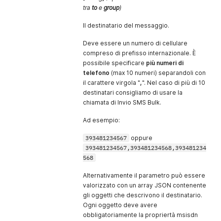
mittente e testo.
tra
to
e
group
)
BLACKLIST
- Il destinatario
è stato inserito nella
Il destinatario del messaggio.
blacklist.
Deve essere un numero di cellulare
compreso di prefisso internazionale. È
possibile specificare
più numeri di
telefono
(max 10 numeri) separandoli con
il carattere virgola "
,
". Nel caso di più di 10
destinatari consigliamo di usare la
chiamata di Invio SMS Bulk.
Ad esempio:
393481234567
oppure
393481234567,393481234568,393481234
568
Alternativamente il parametro può essere
valorizzato con un array JSON contenente
gli oggetti che descrivono il destinatario.
Ogni oggetto deve avere
obbligatoriamente la propriertà msisdn