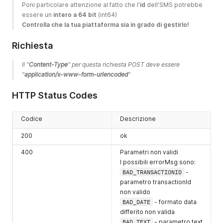
Poni particolare attenzione al fatto che l'
id
 dell'SMS potrebbe 
essere un 
intero a 64 bit
 (int64)
Controlla che la tua piattaforma sia in grado di gestirlo!
Richiesta
Il "
Content-Type
" per questa richiesta POST deve essere 
"
application/x-www-form-urlencoded
"
HTTP Status Codes
Codice
Descrizione
200
ok
400
Parametri non validi
I possibili errorMsg sono:
BAD_TRANSACTIONID
-
parametro transactionId
non valido
BAD_DATE
- formato data
differito non valida
BAD_TEXT
- parametro text