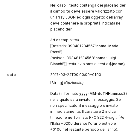
Nel caso il testo contenga dei
placeholder
il campo
to
deve essere valorizzato con
un array JSON ed ogni oggetto dell'array
deve contenere la proprietà indicata nel
placeholder.
Ad esempio: to=
[{msisdn:'393481234567',
nome:'Mario
Rossi'
},
{msisdn:'393481234568',
nome:'Luigi
Bianchi'
}] text=Invio sms di test a
${nome}
date
2017-03-24T00:00:00+0100
[String]
(Opzionale)
Data (in formato
yyyy-MM-ddTHH:mm:ssZ
)
nella quale sarà inviato il messaggio. Se
non specificato, il messaggio è inviato
immediatamente. Il carattere
Z
indica il
timezone nel formato RFC 822 4-digit. (Per
l'Italia +0200 durante l'orario estivo e
+0100 nel restante periodo dell'anno).