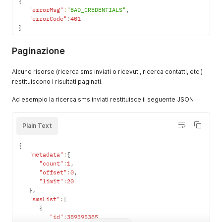
{
"errorMsg"
:
"BAD_CREDENTIALS"
,
"errorCode"
:
401
}
Paginazione
Alcune risorse (ricerca sms inviati o ricevuti, ricerca contatti, etc.)
restituiscono i risultati paginati.
Ad esempio la ricerca sms inviati restituisce il seguente JSON
Plain Text
{
"metadata"
:
{
"count"
:
1
,
"offset"
:
0
,
"limit"
:
20
}
,
"smsList"
:
[
{
"id"
:
389395385
,