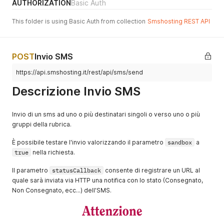
AUTHORIZATION
Basic Auth
This folder is using Basic Auth from collection
Smshosting REST API
POST
Invio SMS
https://api.smshosting.it/rest/api/sms/send
Descrizione Invio SMS
Invio di un sms ad uno o più destinatari singoli o verso uno o più
gruppi della rubrica.
È possibile testare l'invio valorizzando il parametro
sandbox
a
true
nella richiesta.
Il parametro
statusCallback
consente di registrare un URL al
quale sarà inviata via HTTP una notifica con lo stato (Consegnato,
Non Consegnato, ecc...) dell'SMS.