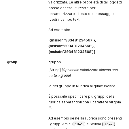
valorizzata. Le altre proprietà di tali oggetti
posso essere utilizzate per
parametrizzare il testo del messaggio
(vedi il campo text).
Ad esempio:
[{msisdn:'393481234567'},
{msisdn:'393481234568'},
{msisdn:'393481234568'}]
group
gruppo
[String]
(Opzionale valorizzare almeno uno
tra
to
e
group
)
Id
del gruppo in Rubrica al quale inviare
È possibile specificare più gruppi della
rubrica separandoli con il carattere virgola
",".
Ad esempio se nellla rubrica sono presenti
i gruppi Amici (
id=1
) e Scuola (
id=2
)