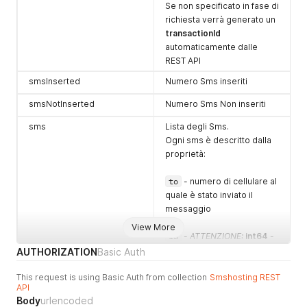
Se non specificato in fase di
errore invio sms di test a
richiesta verrà generato un
numero diverso da quello
transactionId
di registrazione
automaticamente dalle
401
Credenziali non valide
REST API
405
Metodo HTTP non
smsInserted
Numero Sms inseriti
consentito
smsNotInserted
Numero Sms Non inseriti
500
Errore generico
sms
Lista degli Sms.
Ogni sms è descritto dalla
proprietà:
to
- numero di cellulare al
quale è stato inviato il
messaggio
View More
id
-
ATTENZIONE:
int64
-
id interno del messaggio.
AUTHORIZATION
Basic Auth
Utile per richiedere lo stato
This request is using Basic Auth from collection
del messaggio con la
Smshosting REST
API
funzione di Cerca Sms
Body
urlencoded