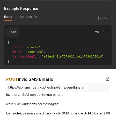
Example Response
Body
Headers (0)
200 OK
json
{
"from"
:
"mrossi"
,
"text"
:
"Test Sms"
,
"transactionId"
:
"e51ea840fc7276922ac61b733027301d"
}
POST
Invio SMS Binario
https://api.smshosting.it/rest/api/sms/sendbinary
Invio di un SMS con contenuto binario.
Note sulle lunghezza del messaggio
:
La lunghezza massima di un singolo SMS binario è di
140 byte
(
280