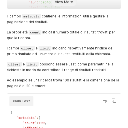
View More
"to"
:
"393480000000"
,
"text"
:
"Test Sms"
,
"from"
:
"mrossi"
,
Il campo
metadata
contiene le informazioni utili a gestire la
"status"
:
"DELIVERED"
,
paginazione dei risultati.
"insertDate"
:
"2014-01-13T15:01:35+0100"
,
"sentDate"
:
"2014-01-13T15:01:37+0100"
,
La proprietà
count
indica il numero totale di risultati trovati per
"deliveryDate"
:
"2014-01-13T15:01:40+0100"
,
quella ricerca.
"transactionId"
:
"72810108d4114097b9edb42b255b273c
"price"
:
0.0945
I campi
offset
e
limit
indicano rispettivamente l'indice del
}
]
primo risultato ed il numero di risultati restituiti dalla chiamata.
}
offset
e
limit
possono essere usati come parametri nella
richiesta in modo da controllare il range di risultati restituiti.
Ad esempio se una ricerca trova 100 risultati e la dimensione della
pagina è di 20 elementi
Plain Text
{
"metadata"
:
{
"count"
:
100
,
"offset"
:
0
,