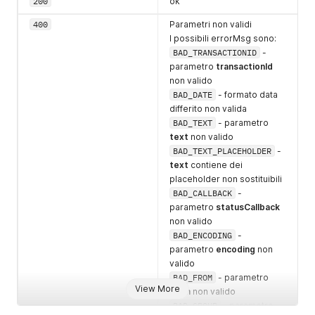
200
ok
400
Parametri non validi
I possibili errorMsg sono:
BAD_TRANSACTIONID
-
parametro
transactionId
non valido
BAD_DATE
- formato data
differito non valida
BAD_TEXT
- parametro
text
non valido
BAD_TEXT_PLACEHOLDER
-
text
contiene dei
placeholder non sostituibili
BAD_CALLBACK
-
parametro
statusCallback
non valido
BAD_ENCODING
-
parametro
encoding
non
valido
BAD_FROM
- parametro
View More
from
non valido
BAD_GROUP
- parametro