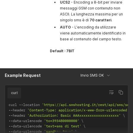
UCS2
- Encoding a 8-bit per inviare
messaggi GSM con contenuto non
ASCII. La lunghezza massima per un
singolo sms è di
70 caratteri
.
AUTO
- L'encoding da utilizzare
viene automaticamente identificato in
base al contenuto del campo testo.
Default : 7BIT
Example Request
Invio SMS OK
curl
curl 
--
location 
'https://api.smshosting.it/rest/api/sms/sen
--
header 
'Content-Type: application/x-www-form-urlencoded'
--
header 
'Authorization: Basic AAAxxxxxxxxxxxxxxxxxxx'
--
data
-
urlencode 
'to=393480000000'
--
data
-
urlencode 
'text=sms di test'
--
data
-
urlencode 
'sandbox=true'