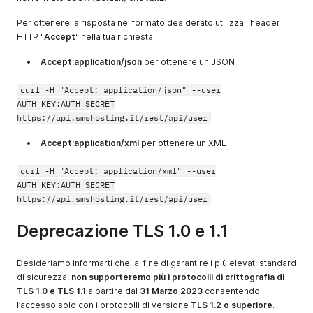
Per ottenere la risposta nel formato desiderato utilizza l'header
HTTP "
Accept
" nella tua richiesta.
Accept:application/json
per ottenere un JSON
curl -H "Accept: application/json" --user
AUTH_KEY:AUTH_SECRET
https://api.smshosting.it/rest/api/user
Accept:application/xml
per ottenere un XML
curl -H "Accept: application/xml" --user
AUTH_KEY:AUTH_SECRET
https://api.smshosting.it/rest/api/user
Deprecazione TLS 1.0 e 1.1
Desideriamo informarti che, al fine di garantire i più elevati standard
di sicurezza,
non supporteremo più i protocolli di crittografia di
TLS 1.0 e TLS 1.1
a partire dal
31 Marzo 2023
consentendo
l’accesso solo con i protocolli di versione
TLS 1.2 o superiore
.