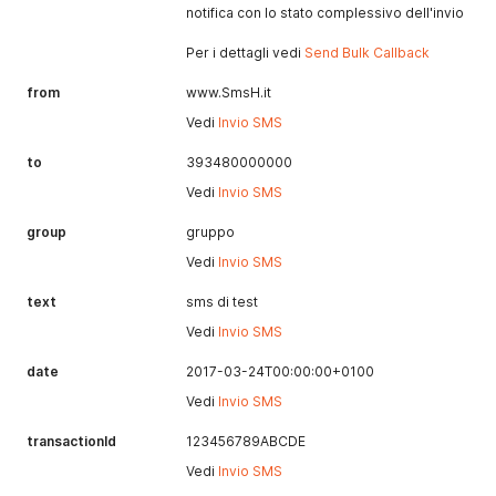
notifica con lo stato complessivo dell'invio
Per i dettagli vedi
Send Bulk Callback
from
www.SmsH.it
Vedi
Invio SMS
to
393480000000
Vedi
Invio SMS
group
gruppo
Vedi
Invio SMS
text
sms di test
Vedi
Invio SMS
date
2017-03-24T00:00:00+0100
Vedi
Invio SMS
transactionId
123456789ABCDE
Vedi
Invio SMS