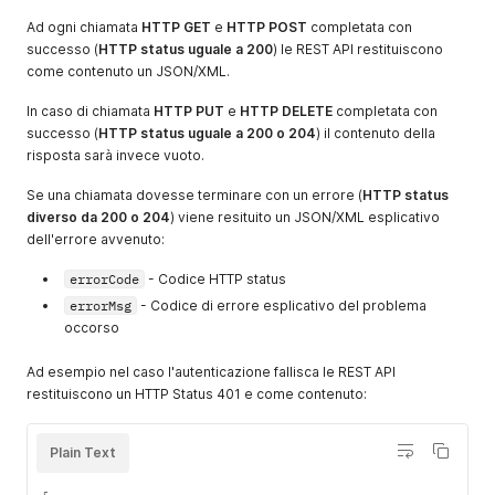
Ad ogni chiamata
HTTP GET
e
HTTP POST
completata con
successo (
HTTP status uguale a 200
) le REST API restituiscono
come contenuto un JSON/XML.
In caso di chiamata
HTTP PUT
e
HTTP DELETE
completata con
successo (
HTTP status uguale a 200 o 204
) il contenuto della
risposta sarà invece vuoto.
Se una chiamata dovesse terminare con un errore (
HTTP status
diverso da 200 o 204
) viene resituito un JSON/XML esplicativo
dell'errore avvenuto:
errorCode
- Codice HTTP status
errorMsg
- Codice di errore esplicativo del problema
occorso
Ad esempio nel caso l'autenticazione fallisca le REST API
restituiscono un HTTP Status 401 e come contenuto:
Plain Text