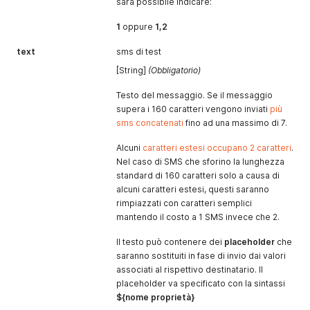
sarà possibile indicare:
1
oppure
1,2
text
sms di test
[String]
(Obbligatorio)
Testo del messaggio. Se il messaggio
supera i 160 caratteri vengono inviati
più
sms concatenati
fino ad una massimo di 7.
Alcuni
caratteri estesi occupano 2 caratteri
.
Nel caso di SMS che sforino la lunghezza
standard di 160 caratteri solo a causa di
alcuni caratteri estesi, questi saranno
rimpiazzati con caratteri semplici
mantendo il costo a 1 SMS invece che 2.
Il testo può contenere dei
placeholder
che
saranno sostituiti in fase di invio dai valori
associati al rispettivo destinatario. Il
placeholder va specificato con la sintassi
${nome proprietà}