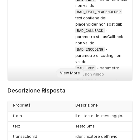
non valido
BAD_TEXT_PLACEHOLDER
-
text contiene dei
placeholder non sostituibili
BAD_CALLBACK
-
parametro statusCallback
non valido
BAD_ENCODING
-
parametro encoding non
valido
BAD_FROM
- parametro
View More
from non valido
BAD_GROUP
- parametro
group non valido
Descrizione Risposta
NO_CREDIT
- credito
insufficiente per effetturare
Proprietà
Descrizione
l'invio
NO_VALID_RECIPIENT
-
from
Il mittente del messaggio.
nessun valido destinatario
GENERIC_ERROR
- errore
text
Testo Sms
interno al server
transactionId
identificatore dell'invio
TEST_SMS_NOT_ALLOWED
-