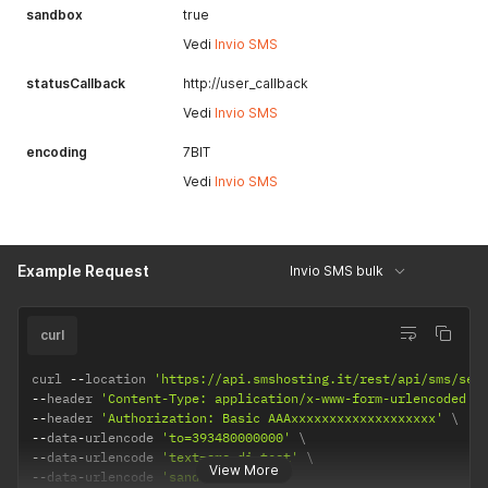
sandbox
true
Vedi
Invio SMS
statusCallback
http://user_callback
Vedi
Invio SMS
encoding
7BIT
Vedi
Invio SMS
Example Request
Invio SMS bulk
curl
curl 
--
location 
'https://api.smshosting.it/rest/api/sms/sen
--
header 
'Content-Type: application/x-www-form-urlencoded'
--
header 
'Authorization: Basic AAAxxxxxxxxxxxxxxxxxxx'
--
data
-
urlencode 
'to=393480000000'
--
data
-
urlencode 
'text=sms di test'
View More
--
data
-
urlencode 
'sandbox=true'