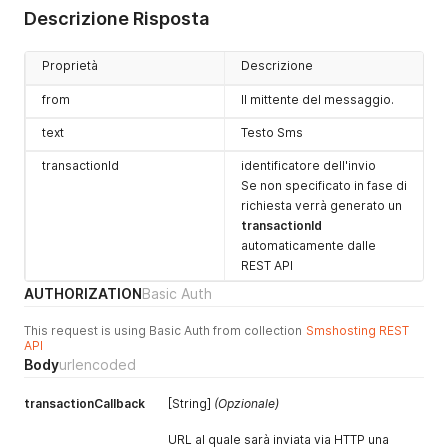
group
non valido
Descrizione Risposta
NO_CREDIT
- credito
insufficiente per effetturare
Proprietà
Descrizione
l'invio
NO_VALID_RECIPIENT
-
from
Il mittente del messaggio.
nessun valido destinatario
GENERIC_ERROR
- errore
text
Testo Sms
interno al server
transactionId
identificatore dell'invio
TEST_SMS_NOT_ALLOWED
-
Se non specificato in fase di
errore invio sms di test a
richiesta verrà generato un
numero diverso da quello
transactionId
di registrazione
automaticamente dalle
401
Credenziali non valide
REST API
405
Metodo HTTP non
AUTHORIZATION
Basic Auth
consentito
This request is using Basic Auth from collection
Smshosting REST
500
Errore generico
API
Body
urlencoded
transactionCallback
[String]
(Opzionale)
URL al quale sarà inviata via HTTP una