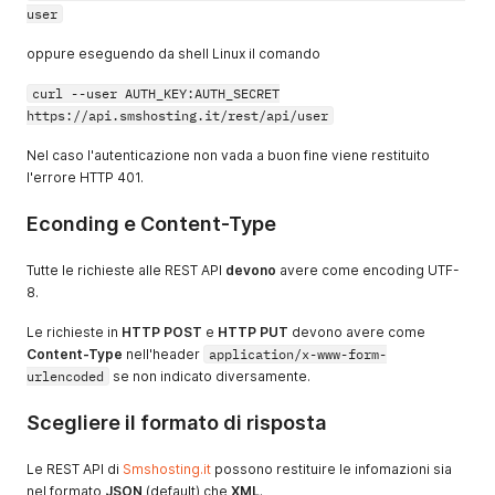
user
oppure eseguendo da shell Linux il comando
curl --user AUTH_KEY:AUTH_SECRET
https://api.smshosting.it/rest/api/user
Nel caso l'autenticazione non vada a buon fine viene restituito
l'errore HTTP 401.
Econding e Content-Type
Tutte le richieste alle REST API
devono
avere come encoding UTF-
8.
Le richieste in
HTTP POST
e
HTTP PUT
devono avere come
Content-Type
nell'header
application/x-www-form-
urlencoded
se non indicato diversamente.
Scegliere il formato di risposta
Le REST API di
Smshosting.it
possono restituire le infomazioni sia
nel formato
JSON
(default) che
XML
.