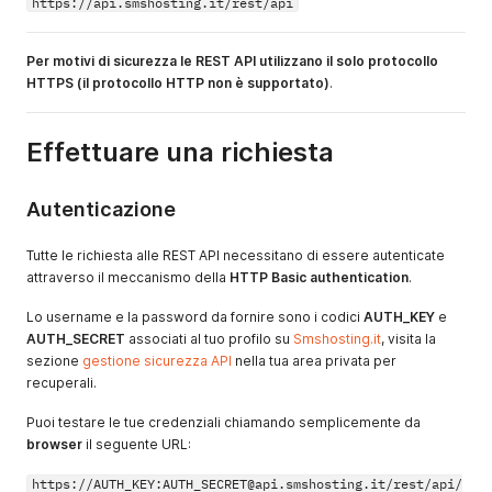
https://api.smshosting.it/rest/api
Per motivi di sicurezza le REST API utilizzano il solo protocollo
HTTPS (il protocollo HTTP non è supportato)
.
Effettuare una richiesta
Autenticazione
Tutte le richiesta alle REST API necessitano di essere autenticate
attraverso il meccanismo della
HTTP Basic authentication
.
Lo username e la password da fornire sono i codici
AUTH_KEY
e
AUTH_SECRET
associati al tuo profilo su
Smshosting.it
, visita la
sezione
gestione sicurezza API
nella tua area privata per
recuperali.
Puoi testare le tue credenziali chiamando semplicemente da
browser
il seguente URL:
https://AUTH_KEY:AUTH_SECRET@api.smshosting.it/rest/api/