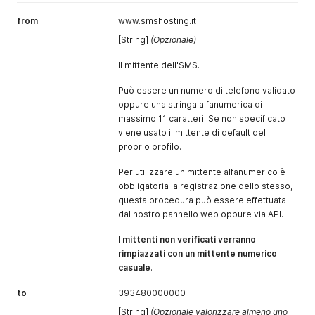
status
- Stato del
from
www.smshosting.it
messaggio. Viene
[String]
(Opzionale)
valorizzato ad
INSERTED
nel caso il messaggio sia
Il mittente dell'SMS.
inserito correttamente, a
NOT_INSERTED
in caso
Può essere un numero di telefono validato
contrario.
oppure una stringa alfanumerica di
massimo 11 caratteri. Se non specificato
statusDetail
- nel caso il
viene usato il mittente di default del
messaggio non venga
proprio profilo.
inserito (status =
NOT_INSERTED
) questo
Per utilizzare un mittente alfanumerico è
campo riporta un
obbligatoria la registrazione dello stesso,
messaggio esplicativo
questa procedura può essere effettuata
dell'errore avvenuto. I
dal nostro pannello web oppure via API.
possibili valori sono:
BADNUMBERFORMAT
-
I mittenti non verificati verranno
Numero del destinatario
rimpiazzati con un mittente numerico
non corretto
casuale
.
DUPLICATESMS
- Sms già
to
393480000000
inserito nelle ultime 24 ore
con identico destinatario,
[String]
(Opzionale valorizzare almeno uno