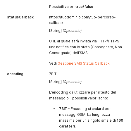
Possibili valori
true/false
statusCallback
https://tuodominio.com/tuo-percorso-
callback
[String]
(Opzionale)
URL al quale sarà inviata via HTTP/HTTPS
una notifica con lo stato (Consegnato, Non
Consegnato) dell'SMS.
Vedi
Gestione SMS Status Callback
encoding
7BIT
[String]
(Opzionale)
L'encoding da utilizzare per il testo del
messaggio. I possibili valori sono:
7BIT
- Encoding
standard
per i
messaggi GSM. La lunghezza
massima per un singolo sms è di
160
caratteri
.