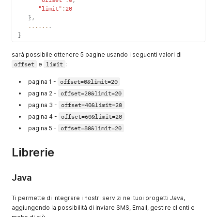
"limit"
:
20
}
,
...
...
.
}
sarà possibile ottenere 5 pagine usando i seguenti valori di
offset
e
limit
:
pagina 1 -
offset=0&limit=20
pagina 2 -
offset=20&limit=20
pagina 3 -
offset=40&limit=20
pagina 4 -
offset=60&limit=20
pagina 5 -
offset=80&limit=20
Librerie
Java
Ti permette di integrare i nostri servizi nei tuoi progetti
Java
,
aggiungendo la possibilità di inviare SMS, Email, gestire clienti e