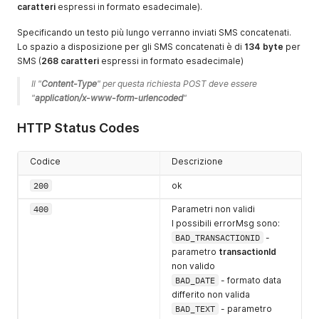
caratteri
espressi in formato esadecimale).
Specificando un testo più lungo verranno inviati SMS concatenati.
Lo spazio a disposizione per gli SMS concatenati è di
134 byte
per
SMS (
268 caratteri
espressi in formato esadecimale)
Il "
Content-Type
" per questa richiesta POST deve essere 
"
application/x-www-form-urlencoded
"
HTTP Status Codes
Codice
Descrizione
200
ok
400
Parametri non validi
I possibili errorMsg sono:
BAD_TRANSACTIONID
-
parametro
transactionId
non valido
BAD_DATE
- formato data
differito non valida
BAD_TEXT
- parametro